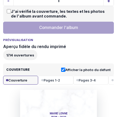
-
+
J'ai vérifié la couverture, les textes et les photos
de l'album avant commande.
Commander l'album
PRÉVISUALISATION
Aperçu fidèle du rendu imprimé
1
/
14
ouvertures
COUVERTURE
Afficher la photo du défunt
Couverture
Pages 1-2
Pages 3-4
P
MARIE LENNE