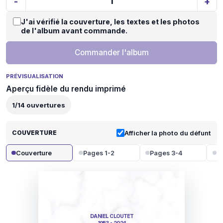
-
+
J'ai vérifié la couverture, les textes et les photos
de l'album avant commande.
Commander l'album
PRÉVISUALISATION
Aperçu fidèle du rendu imprimé
1
/
14
ouvertures
COUVERTURE
Afficher la photo du défunt
Couverture
Pages 1-2
Pages 3-4
P
DANIEL CLOUTET