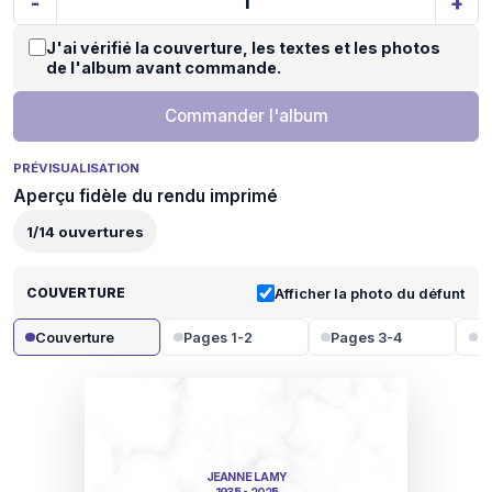
-
+
J'ai vérifié la couverture, les textes et les photos
de l'album avant commande.
Commander l'album
PRÉVISUALISATION
Aperçu fidèle du rendu imprimé
1
/
14
ouvertures
COUVERTURE
Afficher la photo du défunt
Couverture
Pages 1-2
Pages 3-4
P
JEANNE LAMY