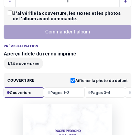
-
+
J'ai vérifié la couverture, les textes et les photos
de l'album avant commande.
Commander l'album
PRÉVISUALISATION
Aperçu fidèle du rendu imprimé
1
/
14
ouvertures
COUVERTURE
Afficher la photo du défunt
Couverture
Pages 1-2
Pages 3-4
P
ROGER PEDRONO