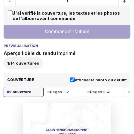
-
+
J'ai vérifié la couverture, les textes et les photos
de l'album avant commande.
Commander l'album
PRÉVISUALISATION
Aperçu fidèle du rendu imprimé
1
/
14
ouvertures
COUVERTURE
Afficher la photo du défunt
Couverture
Pages 1-2
Pages 3-4
P
ALAIN HENRI CHAUSSONNET