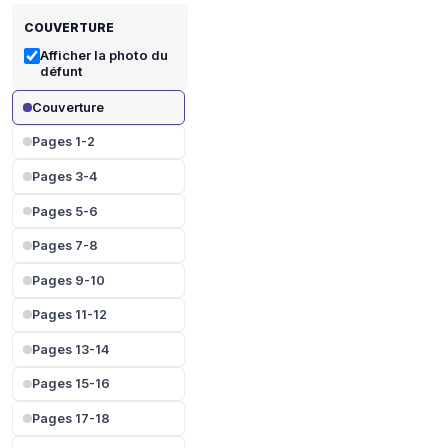
COUVERTURE
Afficher la photo du
défunt
Couverture
Pages 1-2
Pages 3-4
Pages 5-6
Pages 7-8
Pages 9-10
Pages 11-12
Pages 13-14
Pages 15-16
Pages 17-18