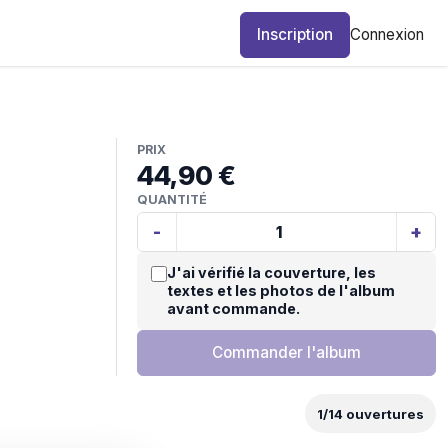
Inscription
Connexion
PRIX
44,90 €
QUANTITÉ
-
+
J'ai vérifié la couverture, les
textes et les photos de l'album
avant commande.
Commander l'album
1
/
14
ouvertures