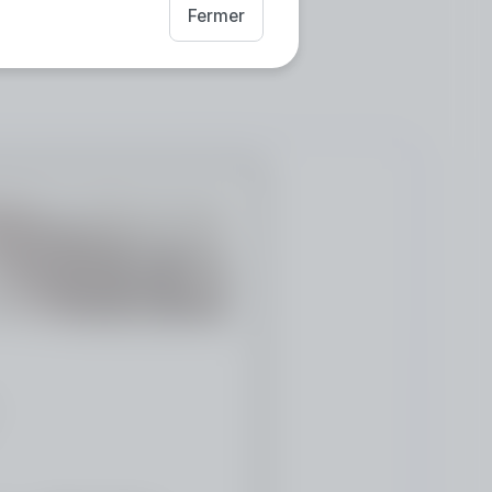
Fermer