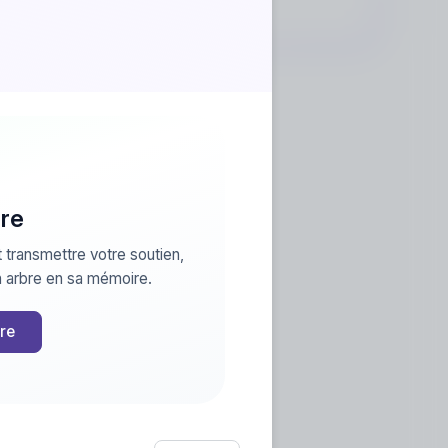
bre
transmettre votre soutien,
n arbre en sa mémoire.
bre
 les hommages