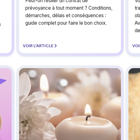
Peut-on résilier un contrat de
Vo
prévoyance à tout moment ? Conditions,
tr
démarches, délais et conséquences :
ob
guide complet pour faire le bon choix.
Av
s
de
VOIR L'ARTICLE
VOI