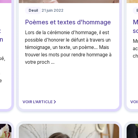
Deuil
21 juin 2022
Poèmes et textes d'hommage
M
:
s
Lors de la cérémonie d'hommage, il est
en
possible d'honorer le défunt à travers un
Mu
témoignage, un texte, un poème... Mais
ac
trouver les mots pour rendre hommage à
ch
sé,
votre proch ...
à
e
VOIR L'ARTICLE
VOI