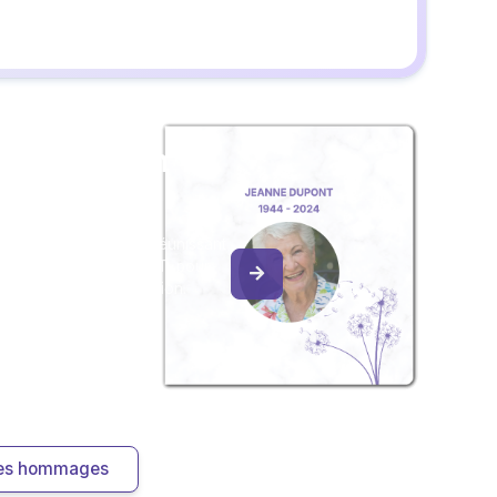
z un album
ouvenir
album collaboratif en réunissant
ges à Alain THIEBAULT, pour
our une délicate attention.
 les hommages