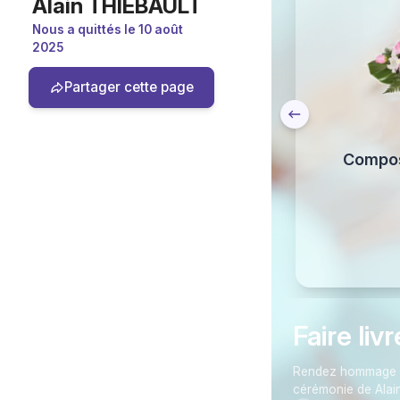
Alain THIEBAULT
Nous a quittés le 10 août
2025
Partager cette page
t champêtre Barbotine
Composi
 partir de 58,90 €
Faire liv
Rendez hommage en 
cérémonie de Alai