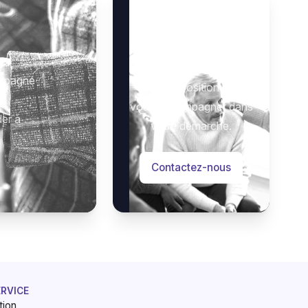
Besoin d’aide ?
 :
Notre équipe se tient à
ompagné
votre disposition pour
vous accompagner dans
der à
votre démarche.
Contactez-nous
ERVICE
tion