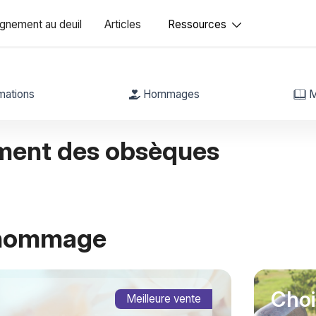
nement au deuil
Articles
Ressources
mations
Hommages
M
ment des obsèques
 hommage
Choi
Meilleure vente