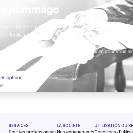
re hommage
émoire de votre proche avec un hommage qui vous ressemble
ion florale, une plaque, un arbre, ou encore un message acc
tions sont présentées avec respect et simplicité pour vous ai
este qui compte.
les options
SERVICES
LA SOCIETE
UTILISATION DU S
Pour les professionnels
Nos engagements
Conditions d'utilisa