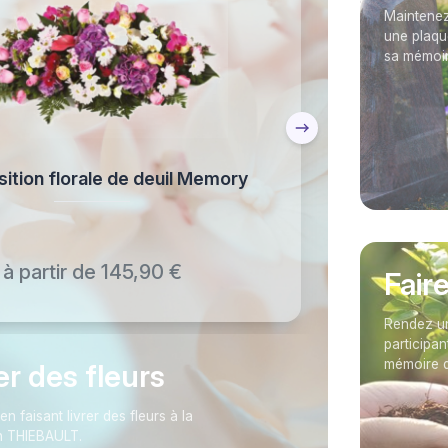
Maintenez
une plaqu
sa mémoir
tion florale de deuil Memory
à partir de 145,90 €
Fair
Rendez un
participan
mémoire d
rer des fleurs
faisant livrer des fleurs à la
n THIEBAULT.