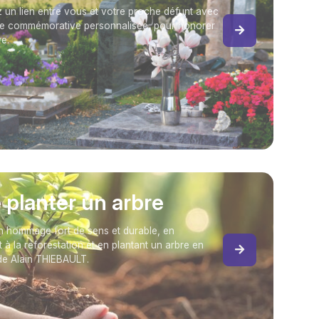
 un lien entre vous et votre proche défunt avec
e commémorative personnalisée, pour honorer
e.
e planter un arbre
 hommage fort de sens et durable, en
t à la reforestation et en plantant un arbre en
e Alain THIEBAULT.