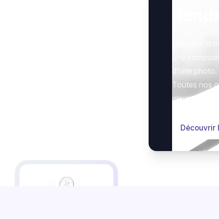
Rend
Honorez la m
une composit
d'une photo.
Toutes nos op
marquer le g
Découvrir 
Cet espace en ligne vous
est proposé par les