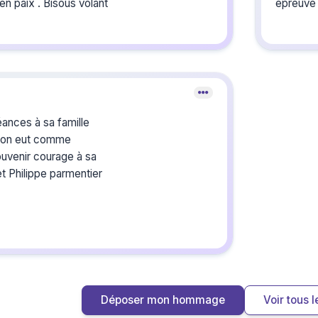
en paix . Bisous volant
épreuve
Crée
du s
ances à sa famille
 l on eut comme
souvenir courage à sa
Créez un 
les homma
et Philippe parmentier
vous ou p
Déposer mon hommage
Voir tous