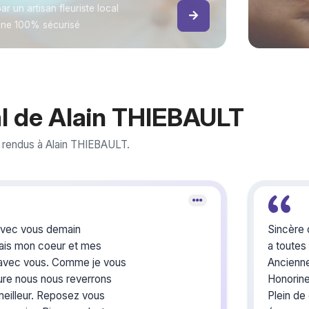
ar un artisan fleuriste local
gne 100% sécurisé
l de Alain THIEBAULT
rendus à Alain THIEBAULT.
 avec vous demain
Sincère
ais mon coeur et mes
a toutes 
 avec vous. Comme je vous
Ancienne
'heure nous nous reverrons
Honorine
meilleur. Reposez vous
Plein de