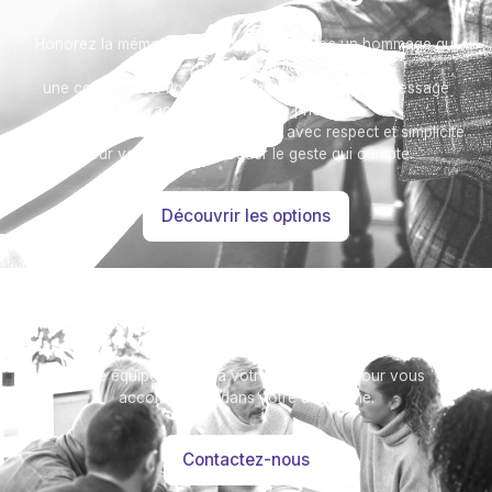
Honorez la mémoire de votre proche avec un hommage qui
vous ressemble :
une composition florale, un arbre, ou encore un message
accompagné d'une photo.
Toutes nos options sont présentées avec respect et simplicité
pour vous aider à marquer le geste qui compte.
Découvrir les options
Besoin d’aide ?
Notre équipe se tient à votre disposition pour vous
accompagner dans votre démarche.
Contactez-nous