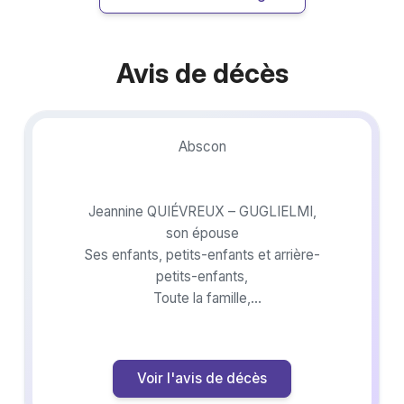
Avis de décès
Abscon
Jeannine QUIÉVREUX – GUGLIELMI,
son épouse
Ses enfants, petits-enfants et arrière-
petits-enfants,
Toute la famille,
ont la douleur de vous faire part du décès
Voir l'avis de décès
de