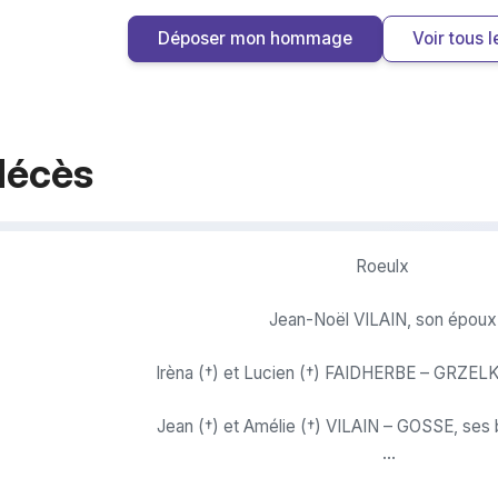
Déposer mon hommage
Voir tous
décès
Roeulx
Jean-Noël VILAIN, son époux
Irèna (†) et Lucien (†) FAIDHERBE – GRZELKA, ses par
Jean (†) et Amélie (†) VILAIN – GOSSE, ses beaux-parents
Joëlle et Jean-Jacques PARMENTIER – 