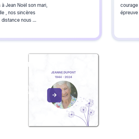
 à Jean Noël son mari,
courage 
ille , nos sincères
épreuve d
a distance nous
us permet pas d être à
rvé VILAIN
n album
nir
laboratif en réunissant
ne-Marie VILAIN, pour
élicate attention.