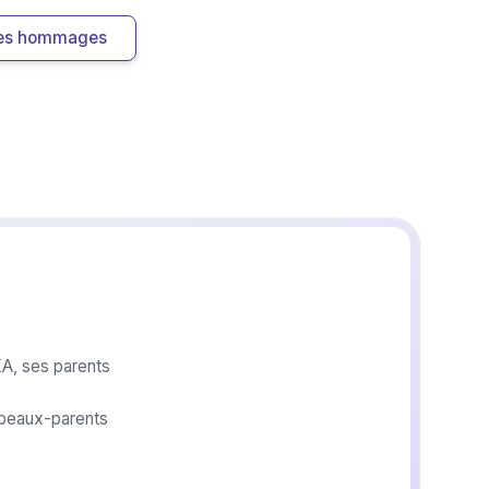
 les hommages
ents
FAIDHERBE,