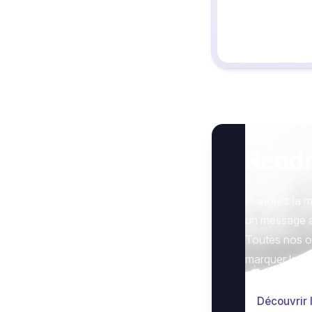
Rend
Honorez la m
un message 
Toutes nos op
marquer le g
Découvrir 