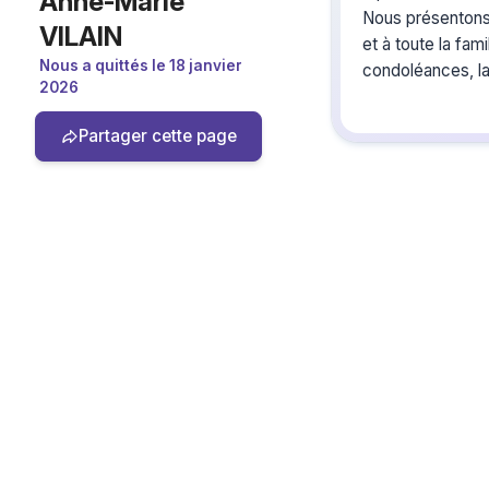
Anne-Marie
Nous présentons
VILAIN
et à toute la fam
Nous a quittés le 18 janvier
condoléances, l
2026
séparant , ne no
vos côtés.
Partager cette page
Alexandra et He
Créez u
du souve
Créez un album col
les hommages à An
vous ou pour une d