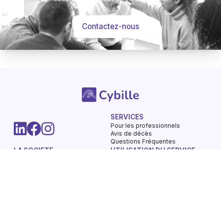
Contactez-nous
SERVICES
Pour les professionnels
-
Hommages
Mémorial
Avis de décès
Informations
Partager
Questions Fréquentes
LA SOCIETE
UTILISATION DU SERVICE
Nos engagements
Conditions d'utilisation
Mentions légales
Vie privée - Confidentialité
Contactez-nous
Gestions des Cookies
Charte du respect
Avis de décès