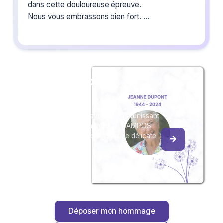
dans cette douloureuse épreuve.
Nous vous embrassons bien fort.
Pauline, Maxence, Vincent, Sandrine
Créez un album
du souvenir
Créez un album collaboratif en réunissant
les hommages à Armando DE CAMPOS
RIBEIRO, pour vous ou pour une délicate
attention.
Déposer mon hommage