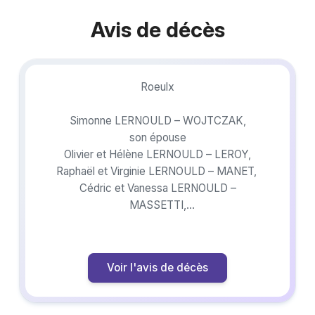
Avis de décès
Roeulx
Simonne LERNOULD – WOJTCZAK,
son épouse
Olivier et Hélène LERNOULD – LEROY,
Raphaël et Virginie LERNOULD – MANET,
Cédric et Vanessa LERNOULD –
MASSETTI,
ses fils
Camille et Max, Colleen, Ashley, Corentin,
Manon et Evhan, Cléa et Antonin, Léo,
Voir l'avis de décès
Eloan, Tynaël,
ses petits-enfants
François (†) et Hedwige (†) WOJTCZAK –