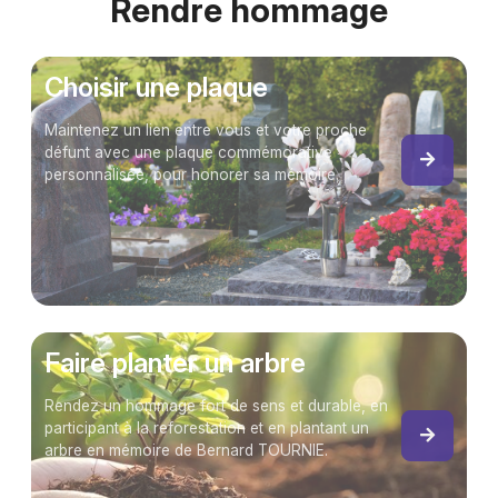
Rendre hommage
Choisir une plaque
Maintenez un lien entre vous et votre proche
défunt avec une plaque commémorative
personnalisée, pour honorer sa mémoire.
Faire planter un arbre
Rendez un hommage fort de sens et durable, en
participant à la reforestation et en plantant un
arbre en mémoire de Bernard TOURNIE.