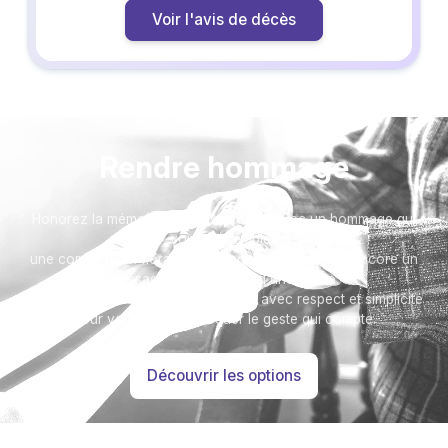
Voir l'avis de décès
Rendre hommage
Honorez la mémoire de votre proche avec un hommage qui
vous ressemble :
une composition florale, une plaque, un arbre, ou encore un
message accompagné d'une photo.
Toutes nos options sont présentées avec respect et simplicité
pour vous aider à marquer le geste qui compte.
Découvrir les options