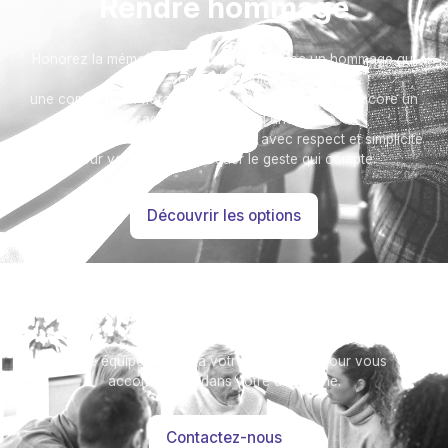
Rendre hommage
Honorez la mémoire de votre proche avec un hommage qui
vous ressemble :
une composition florale, une plaque, un arbre, ou encore un
message accompagné d'une photo.
Toutes nos options sont présentées avec respect et simplicité
pour vous aider à marquer le geste qui compte.
Découvrir les options
Besoin d’aide ?
Notre équipe se tient à votre disposition pour vous
accompagner dans votre démarche.
Contactez-nous