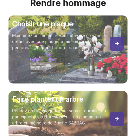
Rendre hommage
Choisir une plaque
Maintenez un lien entre vous et votre proche
défunt avec une plaque commémorative
personnalisée, pour honorer sa mémoire.
Faire planter un arbre
Rendez un hommage fort de sens et durable, en
participant à la reforestation et en plantant un
arbre en mémoire de Brigitte SABBAG.