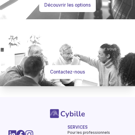
Découvrir les options
Besoin d’aide ?
Notre équipe se tient à votre disposition pour vous
accompagner dans votre démarche.
Contactez-nous
SERVICES
-
Hommages
Mémorial
Informations
Partager
Pour les professionnels