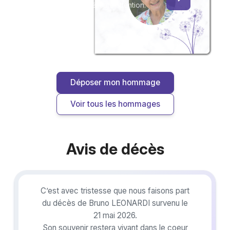
toujours.
vous ou pour une délicate attention.
Déposer mon hommage
Voir tous les hommages
Avis de décès
C’est avec tristesse que nous faisons part
du décès de Bruno LEONARDI survenu le
21 mai 2026.
Son souvenir restera vivant dans le coeur