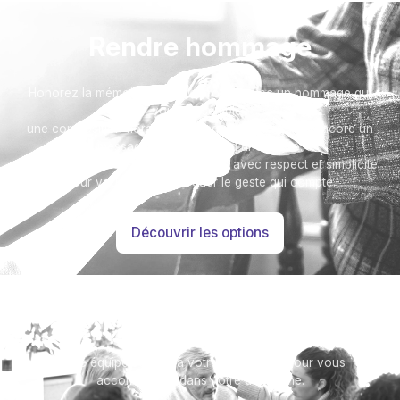
Rendre hommage
Honorez la mémoire de votre proche avec un hommage qui
vous ressemble :
une composition florale, une plaque, un arbre, ou encore un
message accompagné d'une photo.
Toutes nos options sont présentées avec respect et simplicité
pour vous aider à marquer le geste qui compte.
Découvrir les options
Besoin d’aide ?
Notre équipe se tient à votre disposition pour vous
accompagner dans votre démarche.