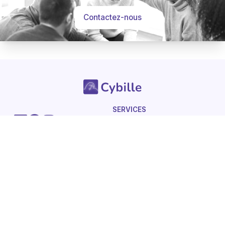
Contactez-nous
-
Hommages
Mémorial
Informations
Partager
SERVICES
Pour les professionnels
Avis de décès
Questions Fréquentes
LA SOCIETE
UTILISATION DU SERVICE
Nos engagements
Conditions d'utilisation
Mentions légales
Vie privée - Confidentialité
Contactez-nous
Gestions des Cookies
Charte du respect
Avis de décès