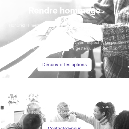
Rendre hommage
Honorez la mémoire de votre proche avec un hommage qui
vous ressemble :
un message accompagné d'une photo.
Toutes nos options sont présentées avec respect et simplicité
pour vous aider à marquer le geste qui compte.
Découvrir les options
Besoin d’aide ?
Notre équipe se tient à votre disposition pour vous
accompagner dans votre démarche.
Contactez-nous