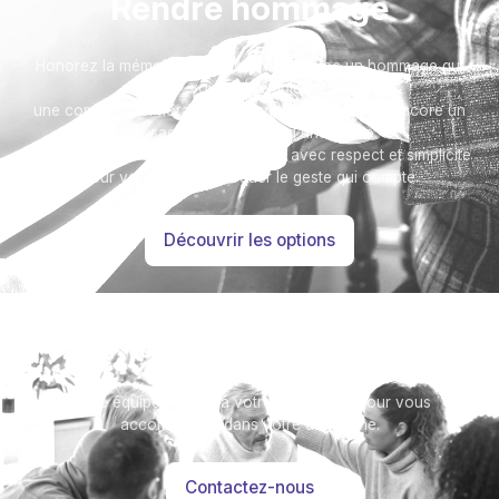
Rendre hommage
Honorez la mémoire de votre proche avec un hommage qui
vous ressemble :
une composition florale, une plaque, un arbre, ou encore un
message accompagné d'une photo.
Toutes nos options sont présentées avec respect et simplicité
pour vous aider à marquer le geste qui compte.
Découvrir les options
Besoin d’aide ?
Notre équipe se tient à votre disposition pour vous
accompagner dans votre démarche.
Contactez-nous