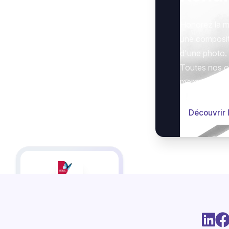
Honorez la m
une composit
d'une photo.
Toutes nos op
marquer le g
Découvrir 
Cet espace en ligne vous
est proposé par les
établissements
Pompes
Funèbres Martin -
Libourne