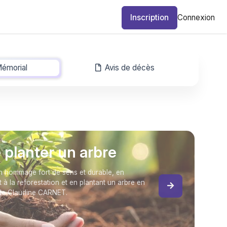
Inscription
Connexion
émorial
-
Avis de décès
e planter un arbre
 hommage fort de sens et durable, en
t à la reforestation et en plantant un arbre en
de Claudine CARNET.