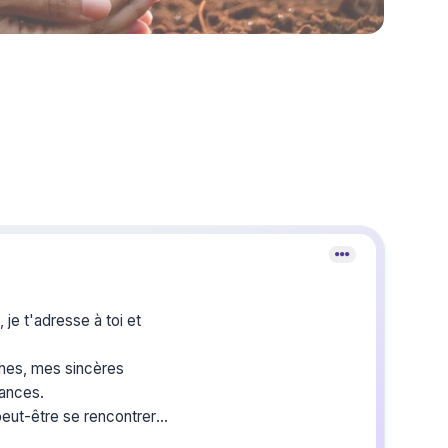
:
, je t'adresse à toi et
hes, mes sincères
ances.
 peut-être se rencontrer
avec son cousin Jean