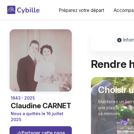
Préparez votre départ
Accompag
Infor
Rendre
Choisir 
1943 - 2025
Maintenez un lien 
Claudine CARNET
une plaque commém
Nous a quittés le 16 juillet
sa mémoire.
2025
Partager cette page