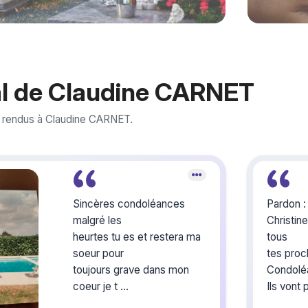
l de Claudine CARNET
 rendus à Claudine CARNET.
Sincères condoléances
Pardon 
malgré les
Christine
heurtes tu es et restera ma
tous
soeur pour
tes proc
toujours grave dans mon
Condolé
coeur je t
Ils vont
aime très fort ma soeur
en haut 