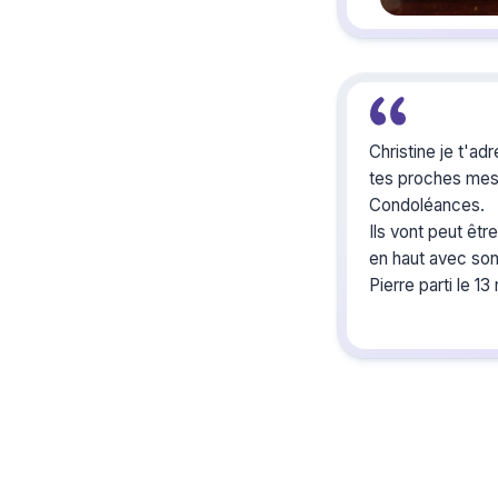
Christine je t'ad
tes proches me
Condoléances.
Ils vont peut êtr
en haut avec so
Pierre parti le 13
Courage.
Je t embrasse
Monique