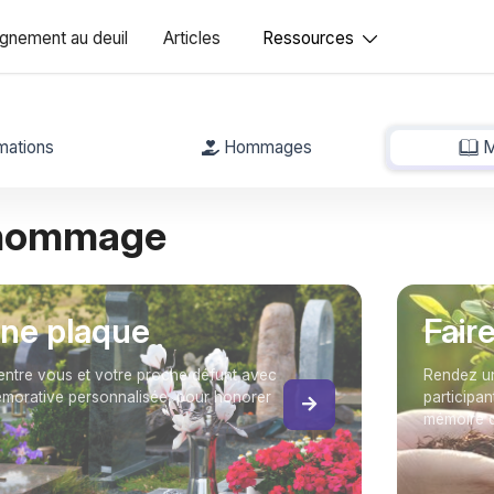
nement au deuil
Articles
Ressources
mations
Hommages
M
 hommage
une plaque
Fair
entre vous et votre proche défunt avec
Rendez un
orative personnalisée, pour honorer
participan
mémoire 