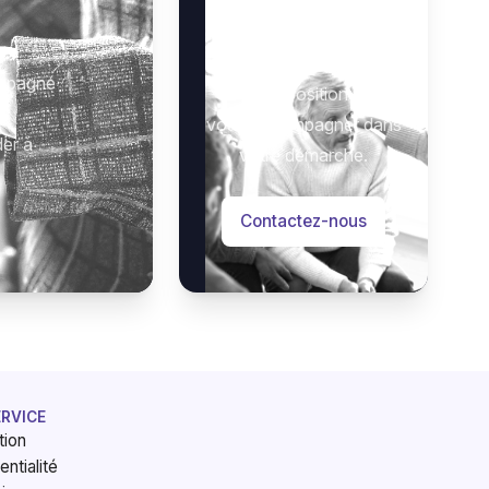
Besoin d’aide ?
 :
Notre équipe se tient à
ompagné
votre disposition pour
vous accompagner dans
der à
votre démarche.
Contactez-nous
ERVICE
tion
entialité