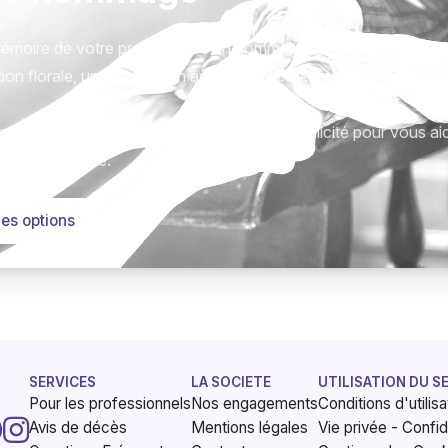
émoire de votre proche avec un hommage qui vous ressemble
ion florale, une plaque, un arbre, ou encore un message acc
tions sont présentées avec respect et simplicité pour vous ai
este qui compte.
les options
SERVICES
LA SOCIETE
UTILISATION DU S
Pour les professionnels
Nos engagements
Conditions d'utilisa
Avis de décès
Mentions légales
Vie privée - Confid