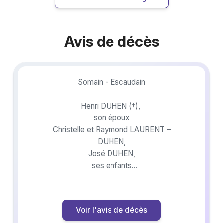
Avis de décès
Somain - Escaudain
Henri DUHEN (†),
son époux
Christelle et Raymond LAURENT –
DUHEN,
José DUHEN,
ses enfants
Sabine et Victor,
sa petite-fille
Yelena,
Voir l'avis de décès
son arrière-petite-fille