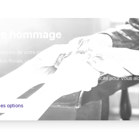
re hommage
émoire de votre proche avec un hommage qui vous ressemble
ion florale, une plaque, un arbre, ou encore un message acc
tions sont présentées avec respect et simplicité pour vous ai
este qui compte.
les options