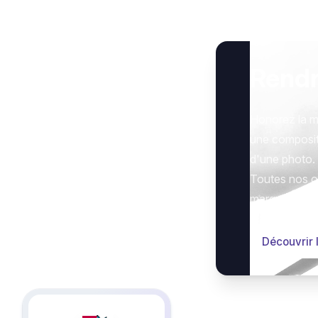
Rend
Honorez la m
une composit
d'une photo.
Toutes nos op
marquer le g
Découvrir 