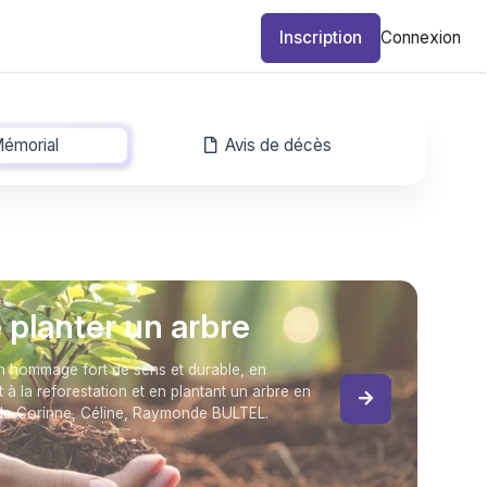
Inscription
Connexion
émorial
-
Avis de décès
e planter un arbre
 hommage fort de sens et durable, en
t à la reforestation et en plantant un arbre en
e Corinne, Céline, Raymonde BULTEL.