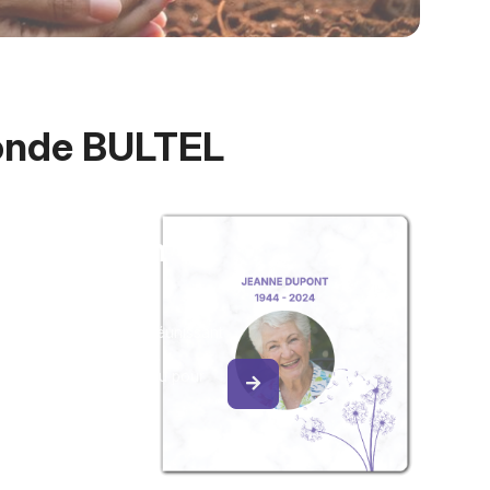
monde BULTEL
z un album
ouvenir
album collaboratif en réunissant
ges à Corinne, Céline,
 BULTEL, pour vous ou pour
te attention.