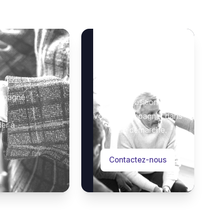
Besoin d’aide ?
 :
Notre équipe se tient à
ompagné
votre disposition pour
vous accompagner dans
der à
votre démarche.
Contactez-nous