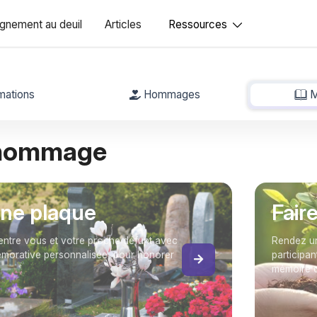
nement au deuil
Articles
Ressources
mations
Hommages
M
 hommage
une plaque
Fair
entre vous et votre proche défunt avec
Rendez un
orative personnalisée, pour honorer
participan
mémoire d