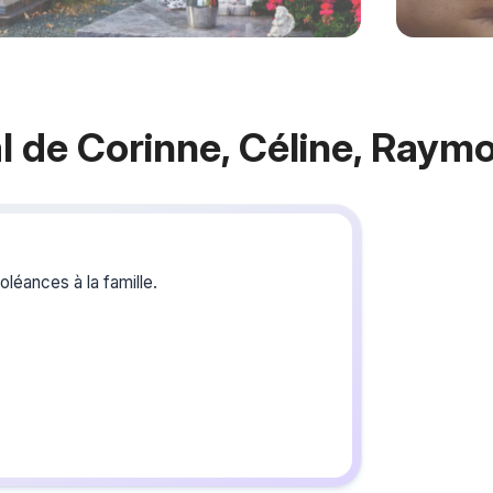
l de Corinne, Céline, Ray
Crée
du s
léances à la famille.
Créez un 
les homma
Raymonde
une délica