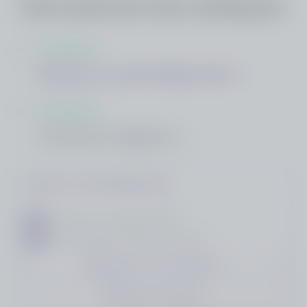
Déroulement des obsèques
12 OCT. 2025
Visites au salon Myosotis
15 OCT. 2025
Cérémonie religieuse
Visites au salon Myosotis
dimanche 12 octobre
à 15h00
151 rue Paul Bert, 59124, Escaudain
Ajouter à mon calendrier
Obtenir l'itinéraire