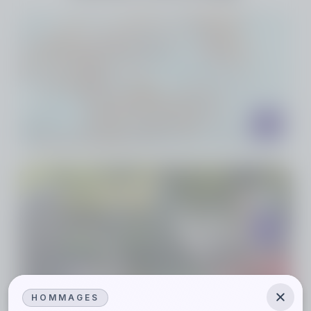
Faire livrer des fleurs
Rendez hommage en faisant livrer des fleurs à la
cérémonie de Denis HOUPLIN.
Livraison 7j/7 par un artisan fleuriste local
Paiement en ligne 100% sécurisé
La cérémonie se déroule bientôt, plus aucune
commande n'est possible.
Choisir une plaque
Maintenez un lien entre vous et votre proche
défunt avec une plaque commémorative
personnalisée, pour honorer sa mémoire.
HOMMAGES