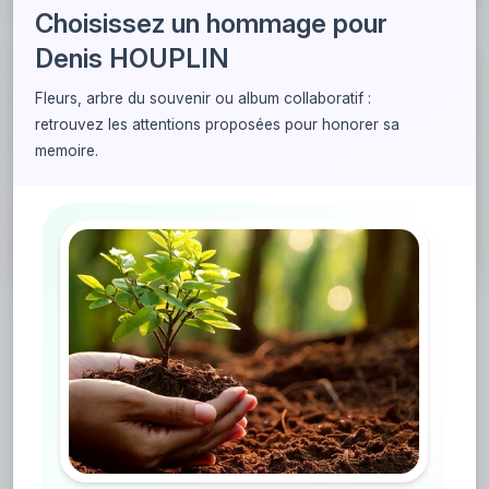
Choisissez un hommage pour
Denis HOUPLIN
Faire planter un arbre
Fleurs, arbre du souvenir ou album collaboratif :
Rendez un hommage fort de sens et durable, en
retrouvez les attentions proposées pour honorer sa
participant à la reforestation et en plantant un
memoire.
arbre en mémoire de Denis HOUPLIN.
Mémorial de Denis
HOUPLIN
6 hommages ont été rendus à Denis HOUPLIN.