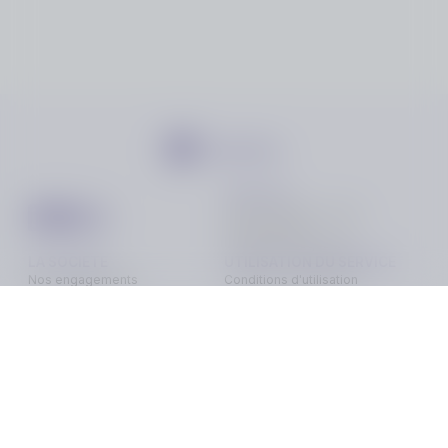
ont la tristesse de vous faire part du décès
de
Monsieur Denis HOUPLIN
survenu à Valenciennes, le samedi 11
octobre 2025, à l’âge de 67 ans.
SERVICES
Pour les professionnels
Les funérailles religieuses auront lieu le
Avis de décès
-
Questions Fréquentes
mercredi 15 octobre 2025 à 14 h 30
Hommages
Mémorial
Informations
Partager
LA SOCIETE
UTILISATION DU SERVICE
à l’église Saint-Pierre de Douchy-Les-
Nos engagements
Conditions d'utilisation
Mentions légales
Vie privée - Confidentialité
Mines
Contactez-nous
Gestions des Cookies
suivies de l’inhumation au cimetière dudit
Charte du respect
lieu dans la sépulture familiale.
Avis de décès
Réunion à l’entrée de l’église dès 14 h 15.
L’offrande tiendra lieu de condoléances