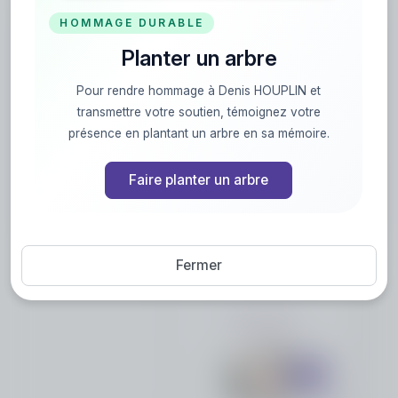
HOMMAGE DURABLE
Planter un arbre
Nous présentons à Thomas et à toute la famille
de Denis nos sincères
Pour rendre hommage à Denis HOUPLIN et
condoléances. Nous serons en pensées avec
transmettre votre soutien, témoignez votre
vous tous
présence en plantant un arbre en sa mémoire.
Étienne et Rose Marie
Faire planter un arbre
Fermer
Créez un album
du souvenir
Créez un album collaboratif en réunissant
les hommages à Denis HOUPLIN, pour
vous ou pour une délicate attention.