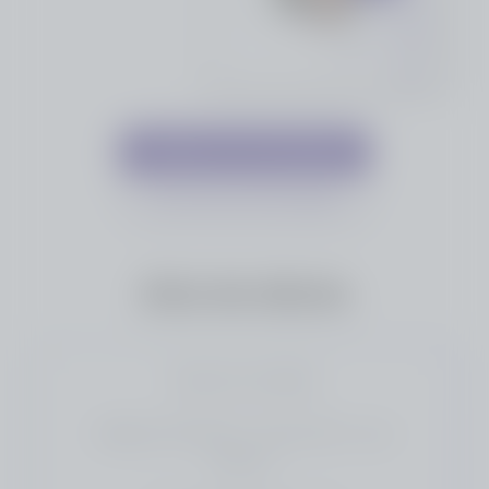
Déposer mon hommage
Voir tous les hommages
Avis de décès
Douchy-Les-Mines
Marilyne HOUPLIN - THULLIEZ (†), son
épouse