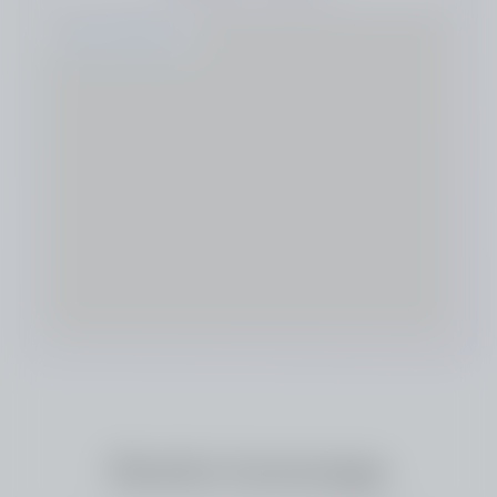
embedgooglemap.net
Rendre hommage