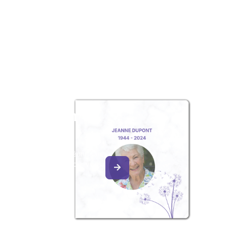
z un album
ouvenir
album collaboratif en réunissant
ges à Didier LOYAL, pour vous
e délicate attention.