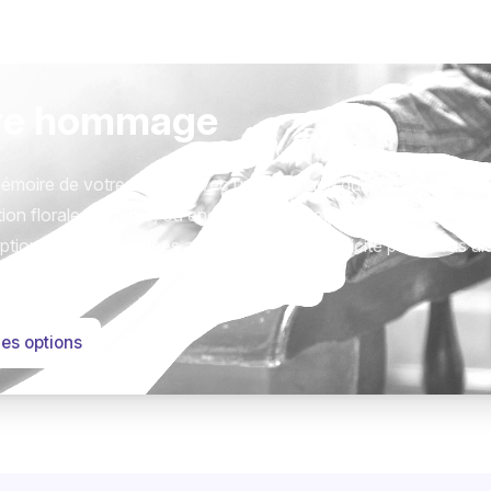
re hommage
émoire de votre proche avec un hommage qui vous ressemble
ion florale, un arbre, ou encore un message accompagné d'un
tions sont présentées avec respect et simplicité pour vous ai
este qui compte.
les options