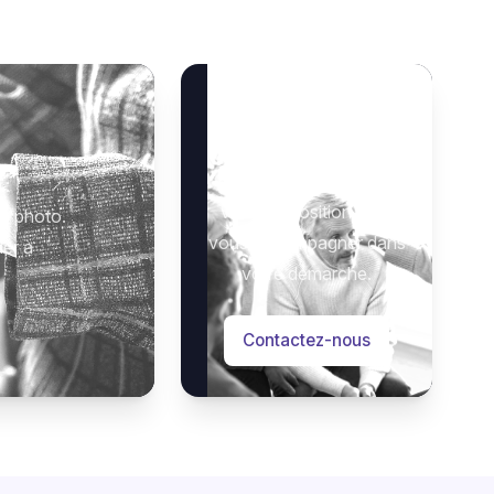
Besoin d’aide ?
Notre équipe se tient à
 :
votre disposition pour
e photo.
vous accompagner dans
der à
votre démarche.
Contactez-nous