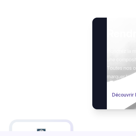
Rend
Honorez la m
une composit
Toutes nos op
marquer le g
Découvrir 