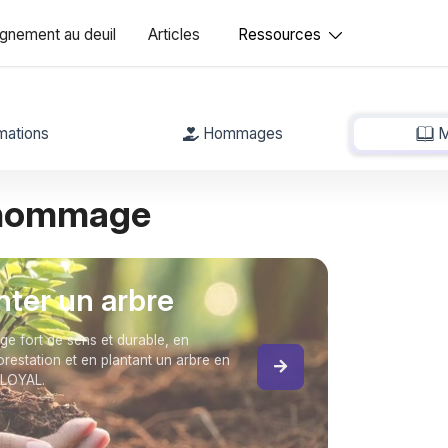
nement au deuil
Articles
Ressources
mations
Hommages
M
 hommage
anter un arbre
 fort de sens et durable, en
forestation et en plantant un arbre en
 LOYAL.