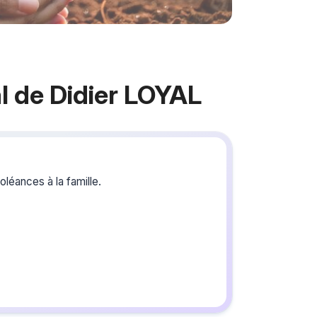
 de Didier LOYAL
Crée
du s
léances à la famille.
Créez un 
les homma
ou pour un