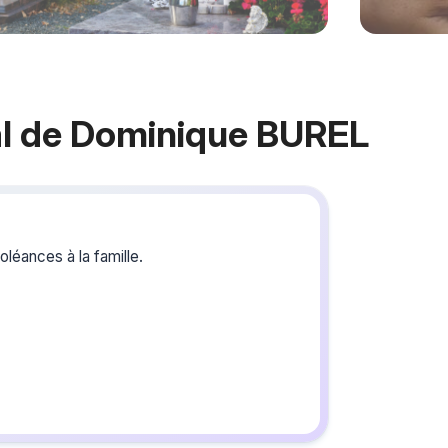
l de Dominique BUREL
Crée
du s
léances à la famille.
Créez un 
les homm
vous ou p