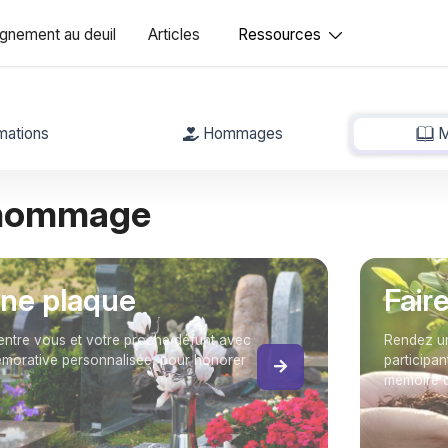
nement au deuil
Articles
Ressources
mations
Hommages
M
 hommage
une plaque
Fair
entre vous et votre proche défunt avec
Rendez un
orative personnalisée, pour honorer
participan
mémoire 