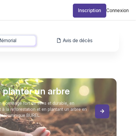
Inscription
Connexion
émorial
-
Avis de décès
e planter un arbre
 hommage fort de sens et durable, en
t à la reforestation et en plantant un arbre en
de Dominique BUREL.