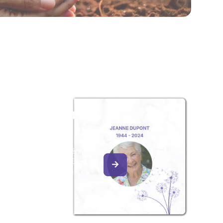
z un album
ouvenir
album collaboratif en réunissant
ages à Dominique BUREL, pour
our une délicate attention.