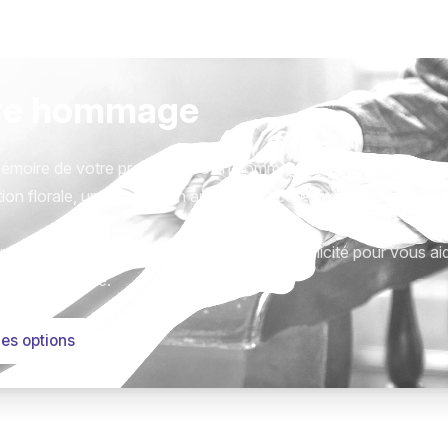
re hommage
émoire de votre proche avec un hommage qui vous ressemble
ion florale, une plaque, un arbre, ou encore un message acc
tions sont présentées avec respect et simplicité pour vous ai
este qui compte.
les options