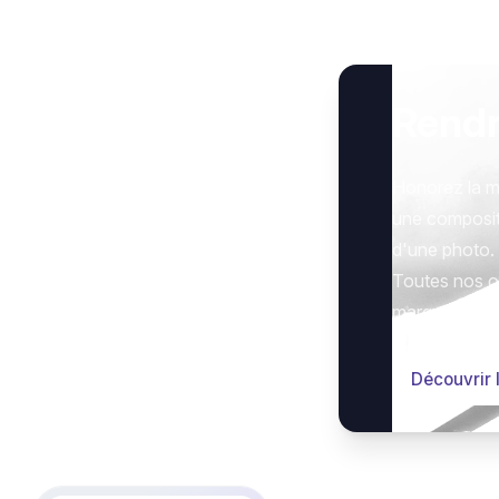
Rend
Honorez la m
une composit
d'une photo.
Toutes nos op
marquer le g
Découvrir 