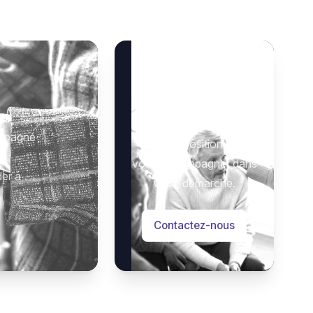
Besoin d’aide ?
 :
Notre équipe se tient à
ompagné
votre disposition pour
vous accompagner dans
der à
votre démarche.
Contactez-nous