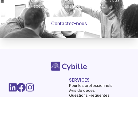
accompagner dans votre démarche.
Contactez-nous
SERVICES
-
Pour les professionnels
Hommages
Mémorial
Informations
Partager
Avis de décès
Questions Fréquentes
LA SOCIETE
UTILISATION DU SERVICE
Nos engagements
Conditions d'utilisation
Mentions légales
Vie privée - Confidentialité
Contactez-nous
Gestions des Cookies
Charte du respect
Avis de décès