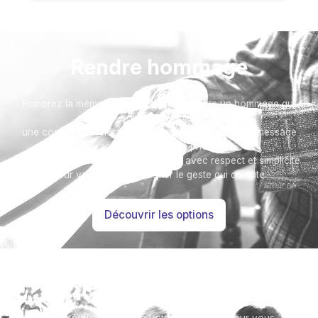
Rendre hommage
Honorez la mémoire de votre proche avec un hommage qui
vous ressemble :
une composition florale, une plaque, ou encore un message
accompagné d'une photo.
Toutes nos options sont présentées avec respect et simplicité
pour vous aider à marquer le geste qui compte.
Découvrir les options
Besoin d’aide ?
Notre équipe se tient à votre disposition pour vous