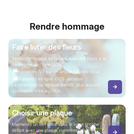
Rendre hommage
Faire livrer des fleurs
Rendez hommage en faisant livrer des fleurs à la
cérémonie de Eliane LION.
Livraison 7j/7 par un artisan fleuriste local
Paiement en ligne 100% sécurisé
La cérémonie se déroule bientôt, plus aucune
commande n'est possible.
Choisir une plaque
Maintenez un lien entre vous et votre proche
défunt avec une plaque commémorative