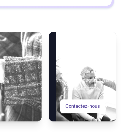
 Rognon à BOURMONT
dues.
 15h00 en l’église de RIMAUCOURT.
Besoin d’aide ?
quement.
oix-funeraire.com
Notre équipe se tient à
 :
merciements.
votre disposition pour
vous accompagner dans
der à
néraire »
Leclerc
votre démarche.
Contactez-nous