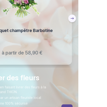
quet champêtre Barbotine
à partir de 58,90 €
rer des fleurs
faisant livrer des fleurs à la
nand THION.
ar un artisan fleuriste local
gne 100% sécurisé