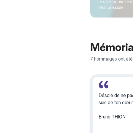
La cérémonie se d
n'est possible.
Mémoria
7 hommages ont été
Désolé de ne pa
suis de ton cœu
Bruno THION