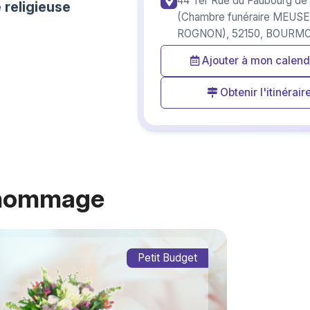
44 Ter Rue du Faubourg de
religieuse
(Chambre funéraire MEUSE
ROGNON), 52150, BOURM
Ajouter à mon calend
Obtenir l'itinérair
 hommage
Petit Budget