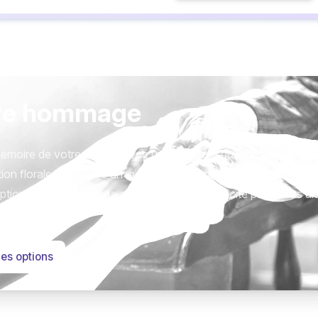
Monsieur Fernand THION
Décédé à l’âge de 82 ans , le 3 juillet 2026.
Fernand repose à la Chambre Funéraire Meuse
où des visites peuvent lui être ren
re hommage
La cérémonie religieuse aura lieu le mercredi 8 juillet 2026 à
Pas de plaques, fleurs naturelles uni
Condoléances sur registre et sur pf-smet.le-ch
émoire de votre proche avec un hommage qui vous ressemble
Cet avis tient lieu de faire-part et de re
ion florale ou encore un message accompagné d'une photo.
tions sont présentées avec respect et simplicité pour vous ai
Pompes Funèbres SMET « Le Choix Fu
90 Bis Rue de la Division du Général 
este qui compte.
les options