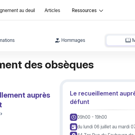
nement au deuil
Articles
Ressources
mations
Hommages
M
ment des obsèques
Le recueillement aupr
illement auprès
défunt
t
09h00
- 19h00
du lundi 06 juillet
au mardi 07 