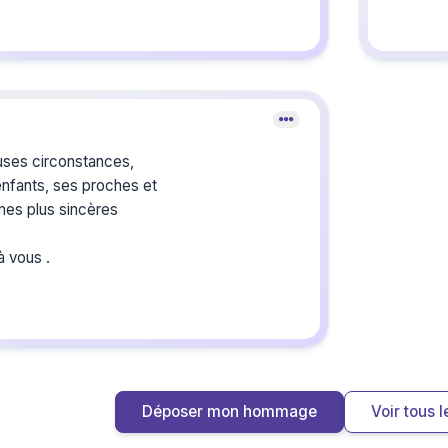
Une pens
parrain
Regis
Crée
du s
uses circonstances,
enfants, ses proches et
 mes plus sincères
Créez un 
les homm
vous ou p
à vous .
Déposer mon hommage
Voir tous