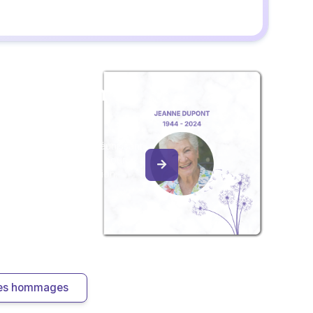
ée particulière à mon cousin et
z un album
ouvenir
album collaboratif en réunissant
ages à Fernand THION, pour
our une délicate attention.
 les hommages