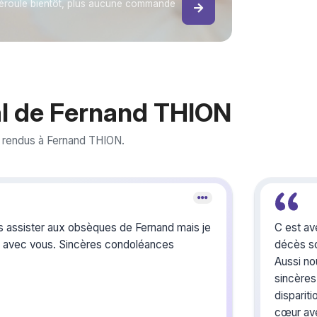
éroule bientôt, plus aucune commande
l de Fernand THION
 rendus à Fernand THION.
s assister aux obsèques de Fernand mais je
C est ave
r avec vous. Sincères condoléances
décès s
Aussi no
sincère
disparit
cœur av