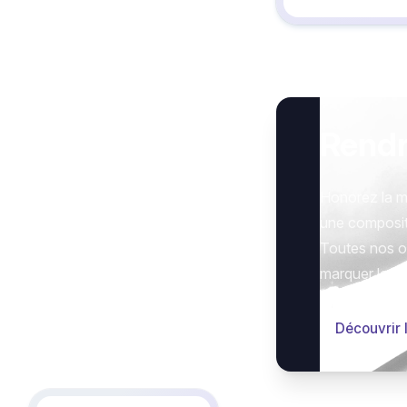
Rend
Honorez la m
une composit
Toutes nos op
marquer le g
Découvrir 