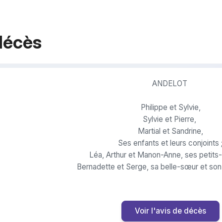
décès
ANDELOT
Philippe et Sylvie,
Sylvie et Pierre,
Martial et Sandrine,
Ses enfants et leurs conjoints 
Léa, Arthur et Manon-Anne, ses petits-
Bernadette et Serge, sa belle-sœur et son
Patrick, Michèle et Jean-Louis ✝, ses beaux-frère
Ses neveux et nièces ;
Ainsi que les familles THION, CLOSELLIN
Voir l'avis de décès
Ont la douleur de vous faire part du 