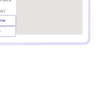
 France
ONT
rier
e
embedgooglemap.net