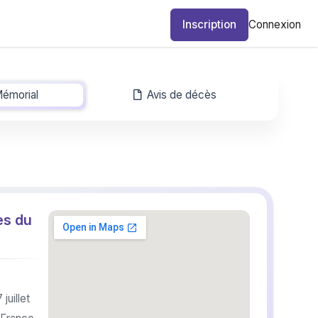
Inscription
Connexion
émorial
-
Avis de décès
ès du
juillet