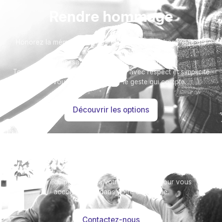
Rendre hommage
Honorez la mémoire de votre proche avec un hommage qui
vous ressemble :
un message accompagné d'une photo.
Toutes nos options sont présentées avec respect et simplicité
pour vous aider à marquer le geste qui compte.
Découvrir les options
Besoin d’aide ?
Notre équipe se tient à votre disposition pour vous
accompagner dans votre démarche.
Contactez-nous