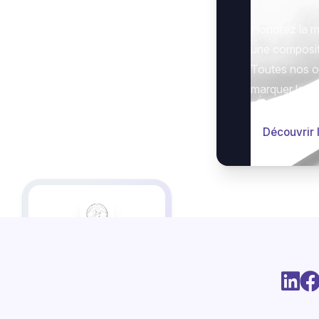
Honorez la m
une composit
Toutes nos op
marquer le g
Découvrir 
Cet espace en ligne vous
est proposé par les
établissements
LES
POMPES FUNEBRES
CARBONNIER
En collaboration avec
Cybille