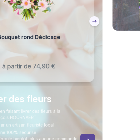
Bouquet rond Dédicace
B
à partir de 74,90 €
rer des fleurs
faisant livrer des fleurs à la
nçois HOORNAERT.
ar un artisan fleuriste local
gne 100% sécurisé
éroule bientôt, plus aucune commande