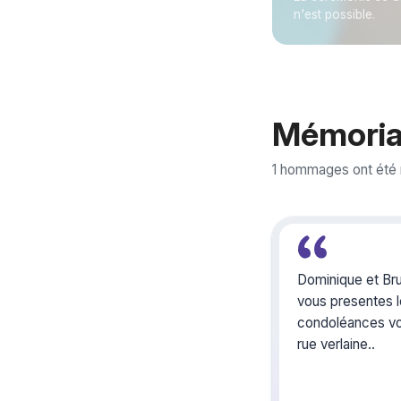
n'est possible.
Mémoria
1 hommages ont été
Dominique et Br
vous presentes l
condoléances vo
rue verlaine..