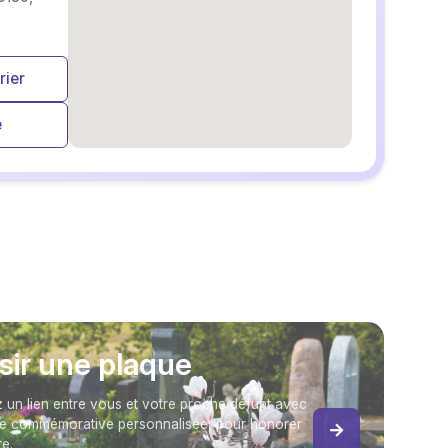
rier
e
embedgooglemap.net
sir une plaque
Petit Budget
 un lien entre vous et votre proche défunt avec
e commémorative personnalisée, pour honorer
e.