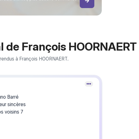
l de François HOORNAERT
 rendus à François HOORNAERT.
Crée
du s
uno Barré
eur sincères
s voisins 7
Créez un 
les homm
pour vous