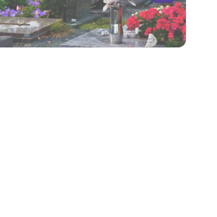
ouquet champêtre Barbotine
à partir de 58,90 €