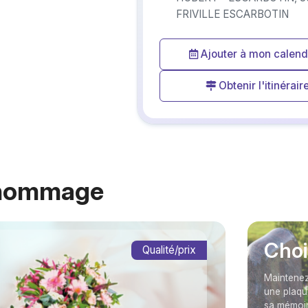
FRIVILLE ESCARBOTIN
Ajouter à mon calend
Obtenir l'itinérair
 hommage
Choi
Qualité/prix
Maintenez
une plaqu
sa mémoir