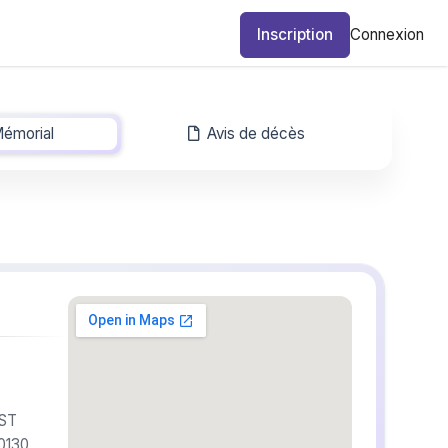
Inscription
Connexion
émorial
-
Avis de décès
 ST
130,