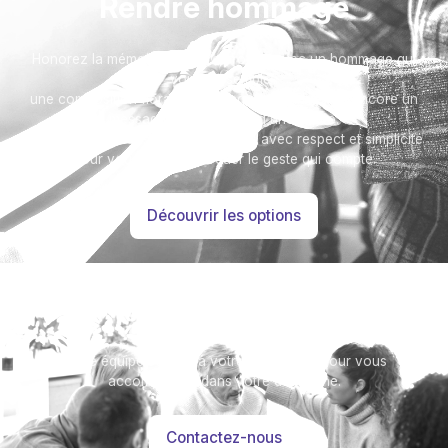
Rendre hommage
Honorez la mémoire de votre proche avec un hommage qui
vous ressemble :
une composition florale, une plaque, un arbre, ou encore un
message accompagné d'une photo.
Toutes nos options sont présentées avec respect et simplicité
pour vous aider à marquer le geste qui compte.
Découvrir les options
Besoin d’aide ?
Notre équipe se tient à votre disposition pour vous
accompagner dans votre démarche.
Contactez-nous