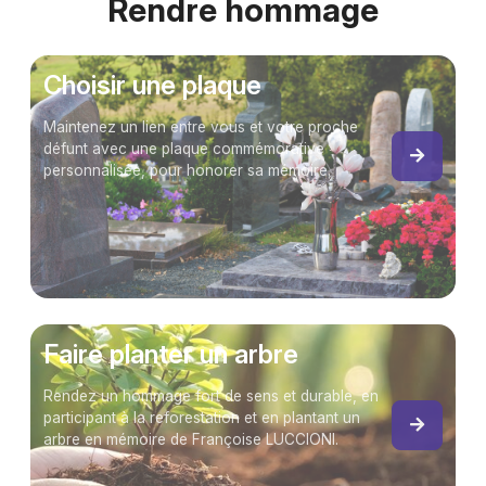
Rendre hommage
Choisir une plaque
Maintenez un lien entre vous et votre proche
défunt avec une plaque commémorative
personnalisée, pour honorer sa mémoire.
Faire planter un arbre
Rendez un hommage fort de sens et durable, en
participant à la reforestation et en plantant un
arbre en mémoire de Françoise LUCCIONI.