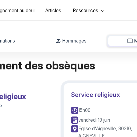
nement au deuil
Articles
Ressources
mations
Hommages
M
ment des obsèques
Service religieux
eligieux
15h00
vendredi 19 juin
Eglise d'Aigneville, 80210,
AIGNEVILLE