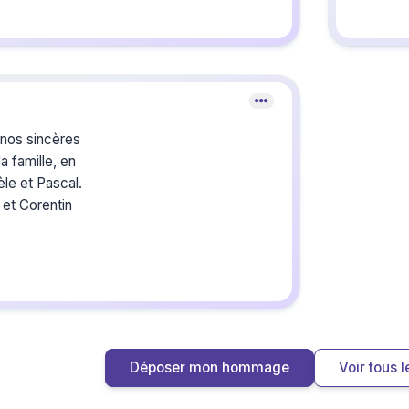
Crée
du s
nos sincères
a famille, en
ièle et Pascal.
Créez un 
les homm
 et Corentin
vous ou p
Déposer mon hommage
Voir tous