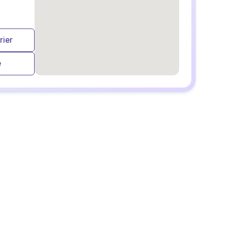
rier
e
embedgooglemap.net