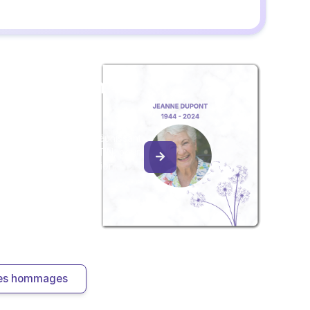
z un album
ouvenir
album collaboratif en réunissant
ages à Françoise MARTIN, pour
our une délicate attention.
 les hommages