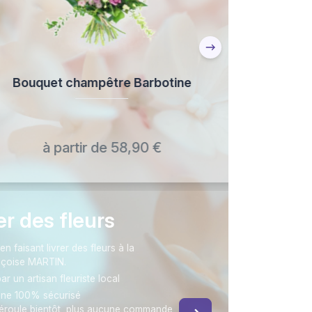
quet champêtre Barbotine
à partir de 58,90 €
rer des fleurs
faisant livrer des fleurs à la
nçoise MARTIN.
ar un artisan fleuriste local
gne 100% sécurisé
éroule bientôt, plus aucune commande