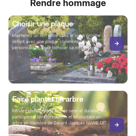
Rendre hommage
Choisir une plaque
Maintenez un lien entre vous et votre proche
défunt avec une plaque commémorative
personnalisée, pour honorer sa mémoire.
Faire planter un arbre
Rendez un hommage fort de sens et durable, en
participant à la reforestation et en plantant un
arbre en mémoire de Gérard Jacques MARIE DIT
ROBIN.