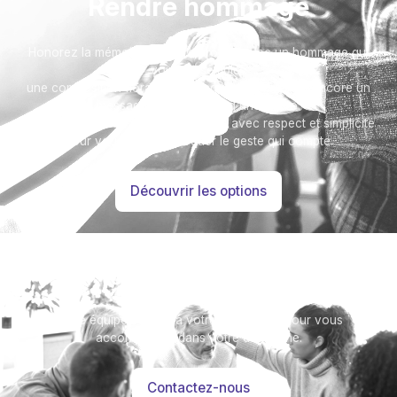
Rendre hommage
Honorez la mémoire de votre proche avec un hommage qui
vous ressemble :
une composition florale, une plaque, un arbre, ou encore un
message accompagné d'une photo.
Toutes nos options sont présentées avec respect et simplicité
pour vous aider à marquer le geste qui compte.
Découvrir les options
Besoin d’aide ?
Notre équipe se tient à votre disposition pour vous
accompagner dans votre démarche.
Contactez-nous