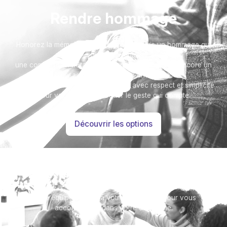
Rendre hommage
Honorez la mémoire de votre proche avec un hommage qui
vous ressemble :
une composition florale, une plaque, un arbre, ou encore un
message accompagné d'une photo.
Toutes nos options sont présentées avec respect et simplicité
pour vous aider à marquer le geste qui compte.
Découvrir les options
Besoin d’aide ?
Notre équipe se tient à votre disposition pour vous
accompagner dans votre démarche.