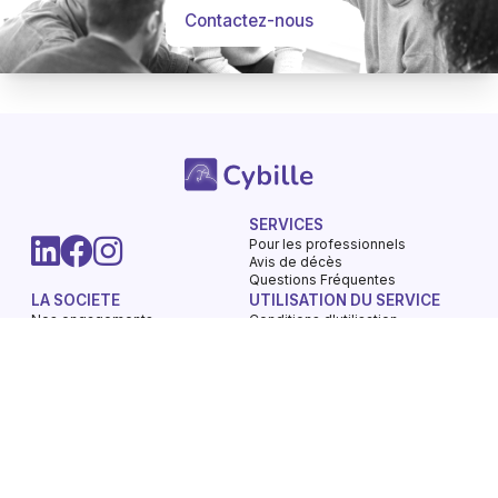
Contactez-nous
SERVICES
Pour les professionnels
Avis de décès
-
Questions Fréquentes
Hommages
Mémorial
Informations
Partager
LA SOCIETE
UTILISATION DU SERVICE
Nos engagements
Conditions d'utilisation
Mentions légales
Vie privée - Confidentialité
Contactez-nous
Gestions des Cookies
Charte du respect
Avis de décès