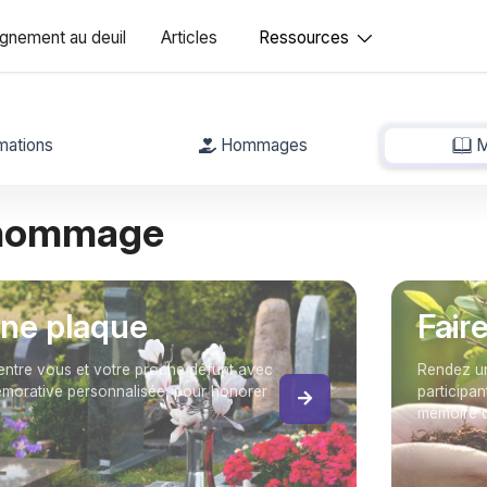
nement au deuil
Articles
Ressources
mations
Hommages
M
 hommage
une plaque
Fair
entre vous et votre proche défunt avec
Rendez un
orative personnalisée, pour honorer
participan
mémoire 