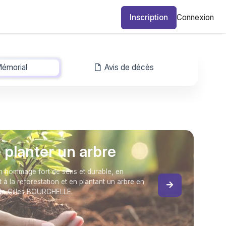
Inscription
Connexion
émorial
-
Avis de décès
e planter un arbre
 hommage fort de sens et durable, en
t à la reforestation et en plantant un arbre en
de Gilles BOURGHELLE.