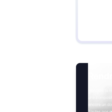
Rend
Honorez la m
une composit
encore un don 
Toutes nos op