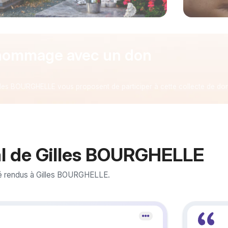
hommage avec un don
lles BOURGHELLE vous proposent de participer à cette collecte de do
l de Gilles BOURGHELLE
é rendus à Gilles BOURGHELLE.