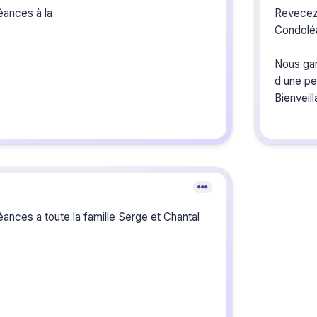
éances à la
Revecez
Condol
Nous gar
d une pe
Bienveill
Crée
du s
ances a toute la famille Serge et Chantal
Créez un 
les homm
vous ou p