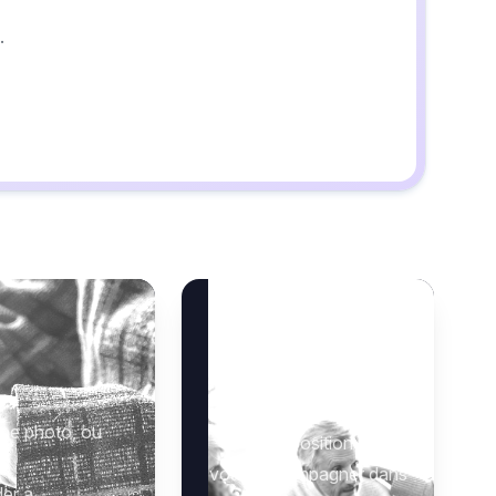
 décès de
E
Besoin d’aide ?
24, à l’âge de 69 ans.
 :
Notre équipe se tient à
une photo, ou
invoquent.
votre disposition pour
»
vous accompagner dans
der à