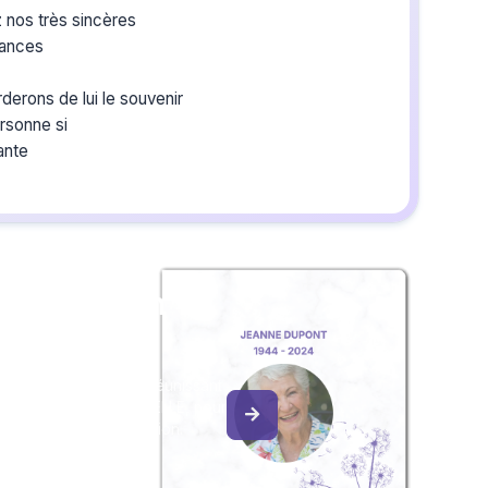
 nos très sincères
éances
derons de lui le souvenir
rsonne si
ante
z un album
ouvenir
album collaboratif en réunissant
ages à Gilles BOURGHELLE, pour
our une délicate attention.