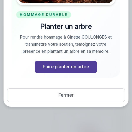
COULONGES
HOMMAGE DURABLE
Planter un arbre
Pour rendre hommage à Ginette COULONGES et
Toutes nos condoléances à la famille.
transmettre votre soutien, témoignez votre
présence en plantant un arbre en sa mémoire.
Faire planter un arbre
Fermer
Créez un album
du souvenir