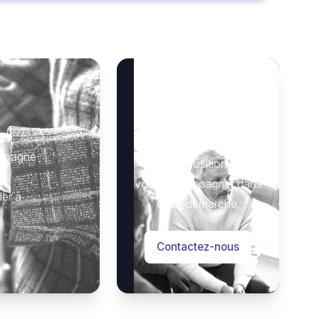
Besoin d’aide ?
 décès de
 :
Notre équipe se tient à
ompagné
votre disposition pour
vrages
vous accompagner dans
nheur des dames »
der à
votre démarche.
5, à l’âge de 86 ans.
Contactez-nous
lébrées
ges
la sépulture familiale.