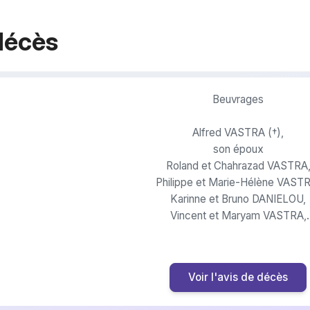
décès
Beuvrages
Alfred VASTRA (†),
son époux
Roland et Chahrazad VASTRA
Philippe et Marie-Hélène VAST
Karinne et Bruno DANIELOU,
Vincent et Maryam VASTRA,
ses enfants
Pierre, Margaux, Jean-Baptiste (†), Rime (†), Victo
Lorette, Zélie, Bijan, Bardia,
Voir l'avis de décès
ses petits-enfants
Ernest, Octave,