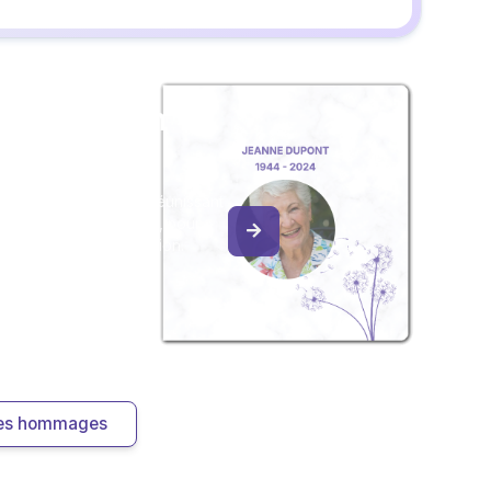
z un album
ouvenir
album collaboratif en réunissant
ages à Hélène VASTRA, pour
our une délicate attention.
 les hommages