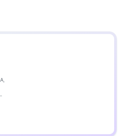
,
RA,
ire, Céleste, Palmyre,