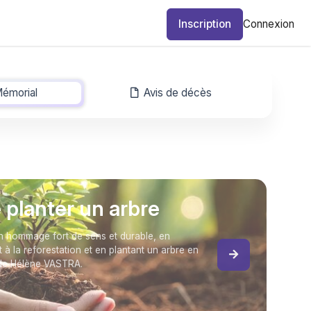
Inscription
Connexion
émorial
-
Avis de décès
e planter un arbre
 hommage fort de sens et durable, en
t à la reforestation et en plantant un arbre en
de Hélène VASTRA.