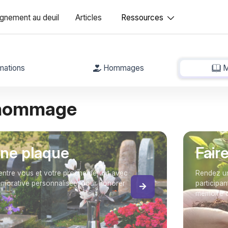
nement au deuil
Articles
Ressources
mations
Hommages
M
 hommage
une plaque
Fair
entre vous et votre proche défunt avec
Rendez un
orative personnalisée, pour honorer
participan
mémoire 