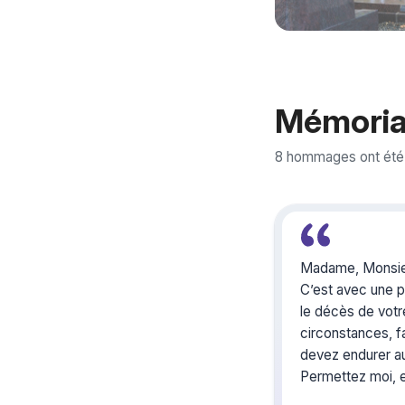
Mémoria
8 hommages ont été
Madame, Monsie
C’est avec une p
le décès de vot
circonstances, fa
devez endurer au
Permettez moi, en
vous apporter to