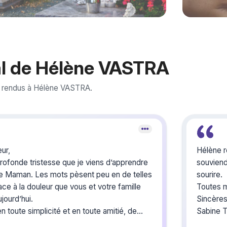
l de Hélène VASTRA
 rendus à Hélène VASTRA.
ur,
Hélène re
rofonde tristesse que je viens d’apprendre
souviend
re Maman. Les mots pèsent peu en de telles
sourire.
ce à la douleur que vous et votre famille
Toutes 
jourd’hui.
Sincère
 toute simplicité et en toute amitié, de
ut mon soutien et mon réconfort dans cette