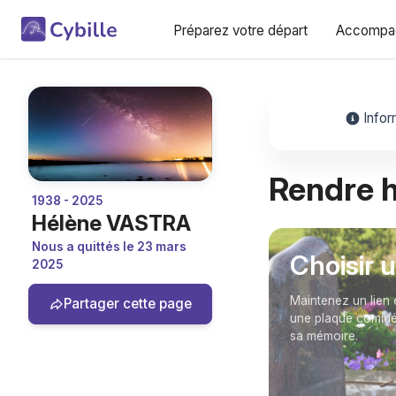
Préparez votre départ
Accompag
Infor
Rendre
1938 - 2025
Hélène VASTRA
Nous a quittés le 23 mars
Choisir 
2025
Maintenez un lien 
Partager cette page
une plaque commém
sa mémoire.