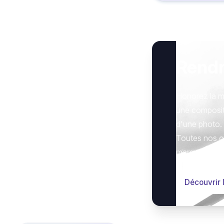
Rend
Honorez la m
une composit
d'une photo.
Toutes nos op
marquer le g
Découvrir 