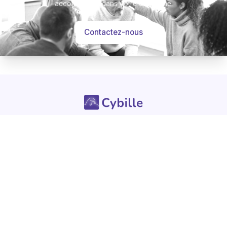
accompagner dans votre démarche.
Contactez-nous
-
Mémorial
Informations
Partager
SERVICES
Pour les professionnels
Avis de décès
Questions Fréquentes
LA SOCIETE
UTILISATION DU SERVICE
Nos engagements
Conditions d'utilisation
Mentions légales
Vie privée - Confidentialité
Contactez-nous
Gestions des Cookies
Charte du respect
Avis de décès