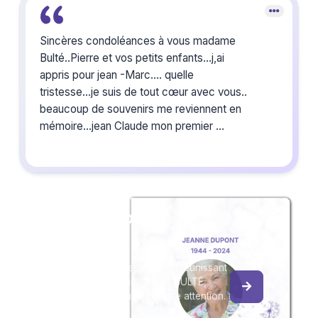
Sincères condoléances à vous madame
Bulté..Pierre et vos petits enfants...j,ai
appris pour jean -Marc.... quelle
tristesse...je suis de tout cœur avec vous..
beaucoup de souvenirs me reviennent en
mémoire...jean Claude mon premier
emploi....courage à vous pour ce très dur
moment à passer..... Claude
Créez un album
du souvenir
Créez un album collaboratif en réunissant
les hommages à Jean Claude BULTÉ,
pour vous ou pour une délicate attention.