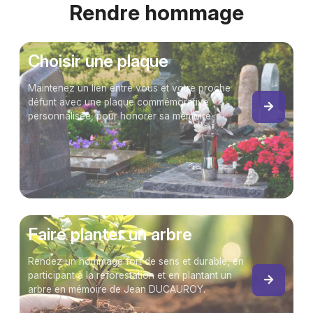
Rendre hommage
Choisir une plaque
Maintenez un lien entre vous et votre proche
défunt avec une plaque commémorative
personnalisée, pour honorer sa mémoire.
Faire planter un arbre
Rendez un hommage fort de sens et durable, en
participant à la reforestation et en plantant un
arbre en mémoire de Jean DUCAUROY.