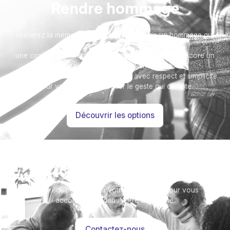
Rendre hommage
Honorez la mémoire de votre proche avec un hommage qui
vous ressemble :
une composition florale, une plaque, un arbre, ou encore un
message accompagné d'une photo.
Toutes nos options sont présentées avec respect et simplicité
pour vous aider à marquer le geste qui compte.
Découvrir les options
Besoin d’aide ?
Notre équipe se tient à votre disposition pour vous
accompagner dans votre démarche.
Contactez-nous