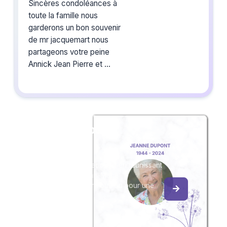
Sincères condoléances à
toute la famille nous
garderons un bon souvenir
de mr jacquemart nous
partageons votre peine
Annick Jean Pierre et
Créez un album
du souvenir
Créez un album collaboratif en réunissant
les hommages à Jean-Marie
JACQUEMART, pour vous ou pour une
délicate attention.