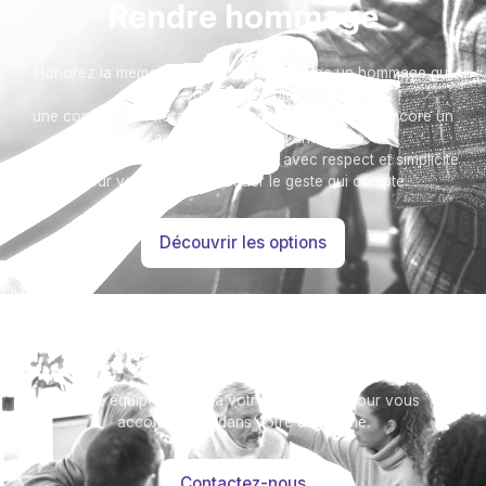
Rendre hommage
Honorez la mémoire de votre proche avec un hommage qui
vous ressemble :
une composition florale, une plaque, un arbre, ou encore un
message accompagné d'une photo.
Toutes nos options sont présentées avec respect et simplicité
pour vous aider à marquer le geste qui compte.
Découvrir les options
Besoin d’aide ?
Notre équipe se tient à votre disposition pour vous
accompagner dans votre démarche.
Contactez-nous