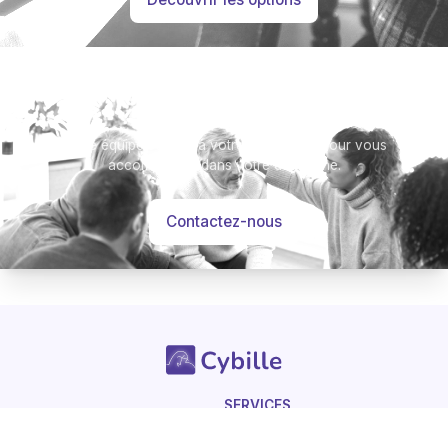
Besoin d’aide ?
Notre équipe se tient à votre disposition pour vous
accompagner dans votre démarche.
Contactez-nous
-
Hommages
Mémorial
Informations
Partager
SERVICES
Pour les professionnels
Avis de décès