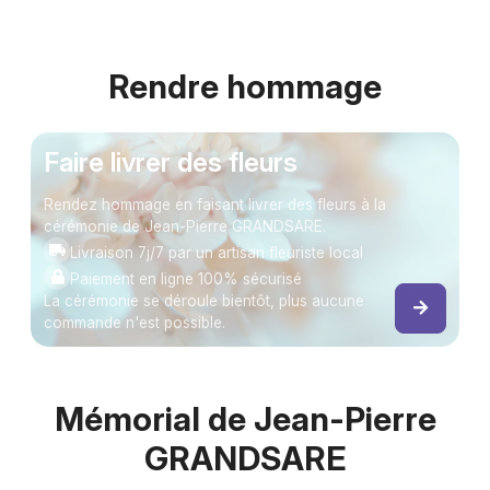
Rendre hommage
Faire livrer des fleurs
Rendez hommage en faisant livrer des fleurs à la
cérémonie de Jean-Pierre GRANDSARE.
Livraison 7j/7 par un artisan fleuriste local
Paiement en ligne 100% sécurisé
La cérémonie se déroule bientôt, plus aucune
commande n'est possible.
Mémorial de Jean-Pierre
GRANDSARE