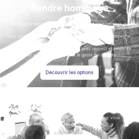
Rendre hommage
Honorez la mémoire de votre proche avec un hommage qui
vous ressemble :
une composition florale ou encore un message accompagné
d'une photo.
Toutes nos options sont présentées avec respect et simplicité
pour vous aider à marquer le geste qui compte.
Découvrir les options
Besoin d’aide ?
Notre équipe se tient à votre disposition pour vous
accompagner dans votre démarche.