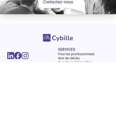
Contactez-nous
SERVICES
-
Hommages
Mémorial
Informations
Partager
Pour les professionnels
Avis de décès
Questions Fréquentes
LA SOCIETE
UTILISATION DU SERVICE
Nos engagements
Conditions d'utilisation
Mentions légales
Vie privée - Confidentialité
Contactez-nous
Gestions des Cookies
Charte du respect
Avis de décès