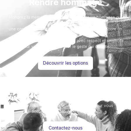
Rendre hommage
Honorez la mémoire de votre proche avec un hommage qui
vous ressemble :
une composition florale, une plaque, un arbre, ou encore un
message accompagné d'une photo.
Toutes nos options sont présentées avec respect et simplicité
pour vous aider à marquer le geste qui compte.
Découvrir les options
Besoin d’aide ?
Notre équipe se tient à votre disposition pour vous
accompagner dans votre démarche.
Contactez-nous