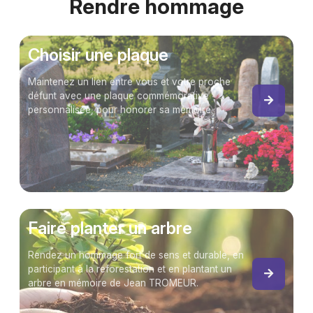
Rendre hommage
Choisir une plaque
Maintenez un lien entre vous et votre proche
défunt avec une plaque commémorative
personnalisée, pour honorer sa mémoire.
Faire planter un arbre
Rendez un hommage fort de sens et durable, en
participant à la reforestation et en plantant un
arbre en mémoire de Jean TROMEUR.