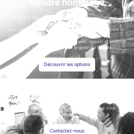
Rendre hommage
Honorez la mémoire de votre proche avec un hommage qui
vous ressemble :
une composition florale, une plaque, un arbre, ou encore un
message accompagné d'une photo.
Toutes nos options sont présentées avec respect et simplicité
pour vous aider à marquer le geste qui compte.
Découvrir les options
Besoin d’aide ?
Notre équipe se tient à votre disposition pour vous
accompagner dans votre démarche.
Contactez-nous