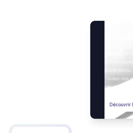
Rend
Honorez la m
une composit
d'une photo.
Toutes nos op
marquer le g
Découvrir 