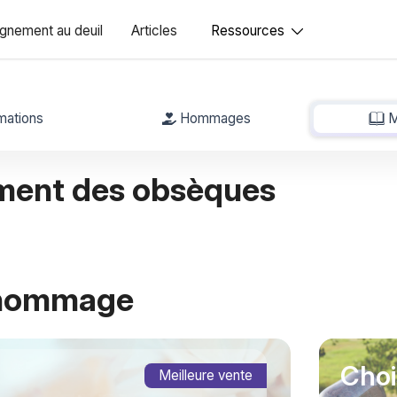
nement au deuil
Articles
Ressources
mations
Hommages
M
ment des obsèques
 hommage
Choi
Meilleure vente