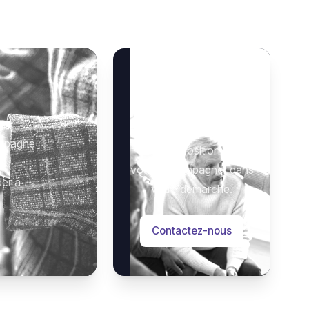
Besoin d’aide ?
 :
Notre équipe se tient à
ompagné
votre disposition pour
vous accompagner dans
der à
votre démarche.
Contactez-nous