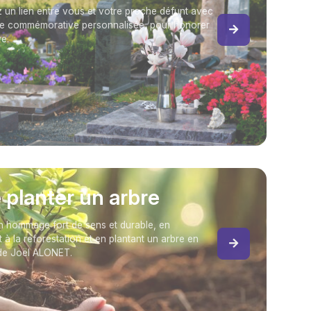
 un lien entre vous et votre proche défunt avec
e commémorative personnalisée, pour honorer
e.
e planter un arbre
 hommage fort de sens et durable, en
t à la reforestation et en plantant un arbre en
de Joël ALONET.