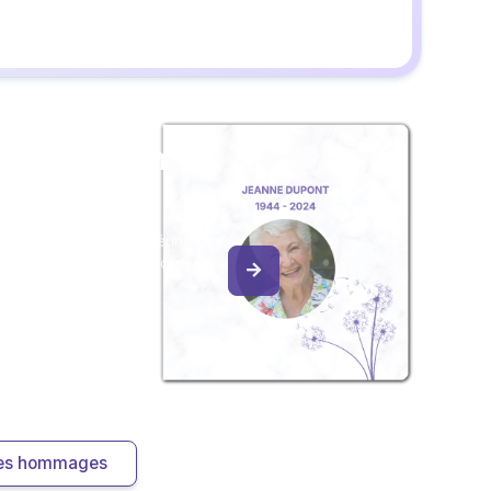
z un album
ouvenir
album collaboratif en réunissant
ages à Joël ALONET, pour vous
e délicate attention.
 les hommages