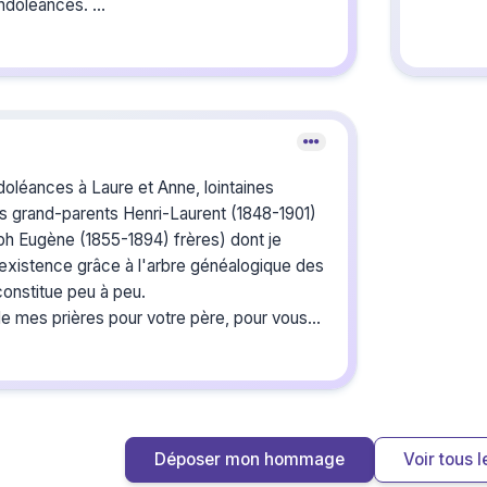
ondoléances.
on camarade
int-Pierre
rderai un
ir.
Crée
du s
léances à Laure et Anne, lointaines
es grand-parents Henri-Laurent (1848-1901)
ph Eugène (1855-1894) frères) dont je
Créez un 
les homm
l'existence grâce à l'arbre généalogique des
ou pour un
onstitue peu à peu.
e mes prières pour votre père, pour vous-
os proches.
t.
Déposer mon hommage
Voir tous