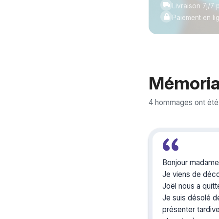
Livraison 7j/7 p
Paiement en li
Mémoria
4 hommages ont été
Bonjour madame 
Je viens de déc
Joël nous a quit
Je suis désolé 
présenter tardi