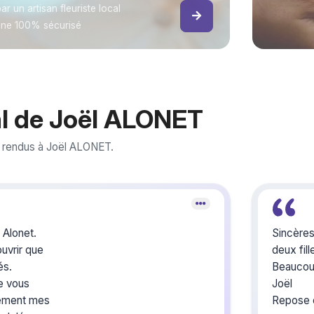
ar un artisan fleuriste local
gne 100% sécurisé
l de Joël ALONET
 rendus à Joël ALONET.
Alonet.
Sincère
ouvrir que
deux fill
tés.
Beaucou
de vous
Joël
vement mes
Repose e