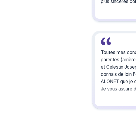
plus sincères c
Joël était un b
de jeunesse à Sa
pour lequel je ga
excellent souven
François jamet
Toutes mes condo
parentes (arrièr
et Célestin Jose
connais de loin 
ALONET que je c
Je vous assure d
mêmes et tous v
Bien cordialemen
Miguel ALONET