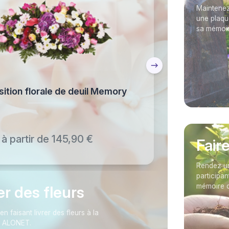
Maintenez
une plaqu
sa mémoir
tion florale de deuil Memory
à partir de 145,90 €
Fair
Rendez un
participan
mémoire 
rer des fleurs
faisant livrer des fleurs à la
l ALONET.