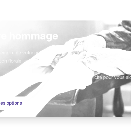
re hommage
émoire de votre proche avec un hommage qui vous ressemble
ion florale, une plaque, un arbre, ou encore un message acc
tions sont présentées avec respect et simplicité pour vous ai
este qui compte.
les options