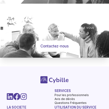
Besoin d’aide ?
Notre équipe se tient à votre disposition pour vous
accompagner dans votre démarche.
Contactez-nous
SERVICES
Pour les professionnels
-
Avis de décès
Hommages
Mémorial
Informations
Partager
Questions Fréquentes
LA SOCIETE
UTILISATION DU SERVICE