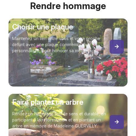
Rendre hommage
Choisir une plaque
Maintenez un lien entre vous et votre proche
défunt avec une plaque commémorative
personnalisée, pour honorer sa mémoire.
Faire planter un arbre
Rendez un hommage fort de sens et durable, en
participant à la reforestation et en plantant un
arbre en mémoire de Madeleine GUERVILLY.