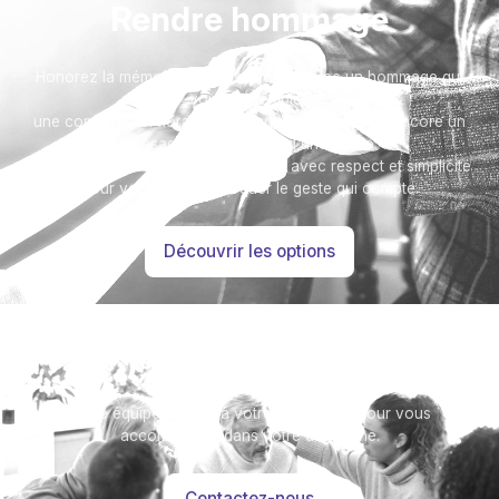
Rendre hommage
Honorez la mémoire de votre proche avec un hommage qui
vous ressemble :
une composition florale, une plaque, un arbre, ou encore un
message accompagné d'une photo.
Toutes nos options sont présentées avec respect et simplicité
pour vous aider à marquer le geste qui compte.
Découvrir les options
Besoin d’aide ?
Notre équipe se tient à votre disposition pour vous
accompagner dans votre démarche.
Contactez-nous