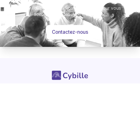
Notre équipe se tient à votre disposition pour vous
accompagner dans votre démarche.
Contactez-nous
-
Hommages
Mémorial
Informations
Partager
SERVICES
Pour les professionnels
Avis de décès
Questions Fréquentes
LA SOCIETE
UTILISATION DU SERVICE
Nos engagements
Conditions d'utilisation
Mentions légales
Vie privée - Confidentialité
Contactez-nous
Gestions des Cookies
Charte du respect