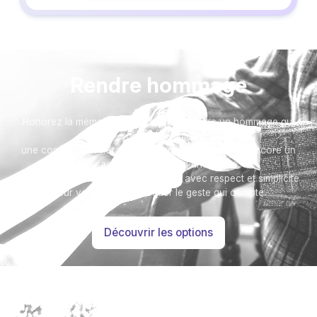
Rendre hommage
Honorez la mémoire de votre proche avec un hommage qui
vous ressemble :
une composition florale, une plaque, un arbre, ou encore un
message accompagné d'une photo.
Toutes nos options sont présentées avec respect et simplicité
pour vous aider à marquer le geste qui compte.
Découvrir les options
Besoin d’aide ?