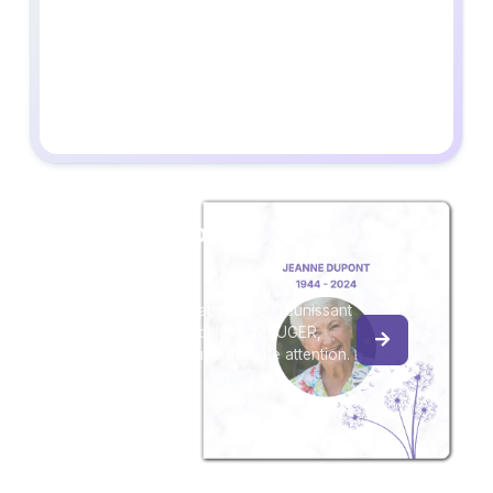
Créez un album
du souvenir
Créez un album collaboratif en réunissant
les hommages à Madeleine MAUGER,
pour vous ou pour une délicate attention.