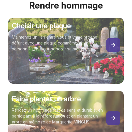
Rendre hommage
Choisir une plaque
Maintenez un lien entre vous et votre proche
défunt avec une plaque commémorative
personnalisée, pour honorer sa mémoire.
Faire planter un arbre
Rendez un hommage fort de sens et durable, en
participant à la reforestation et en plantant un
arbre en mémoire de Marguerite MINGLIS.