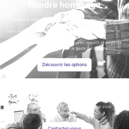
Rendre hommage
Honorez la mémoire de votre proche avec un hommage qui
vous ressemble :
une composition florale, une plaque, un arbre, ou encore un
message accompagné d'une photo.
Toutes nos options sont présentées avec respect et simplicité
pour vous aider à marquer le geste qui compte.
Découvrir les options
Besoin d’aide ?
Notre équipe se tient à votre disposition pour vous
accompagner dans votre démarche.
Contactez-nous